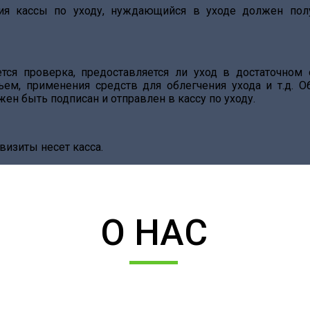
ия кассы по уходу, нуждающийся в уходе должен пол
тся проверка, предоставляется ли уход в достаточном 
ем, применения средств для облегчения ухода и т.д. О
жен быть подписан и отправлен в кассу по уходу.
визиты несет касса.
О НАС