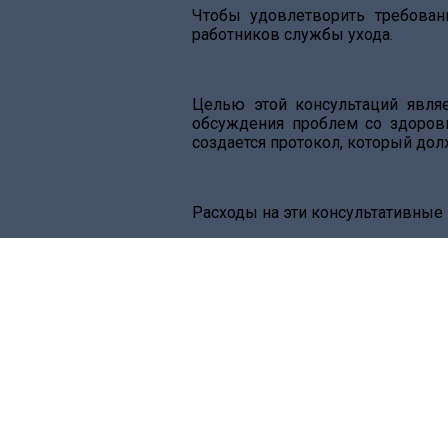
Чтобы удовлетворить требован
работников службы ухода.
Целью этой консультаций являе
обсуждения проблем со здоровь
создается протокол, который дол
Расходы на эти консультативные 