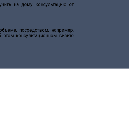
учить на дому консультацию от
объеме, посредством, например,
б этом консультационном визите