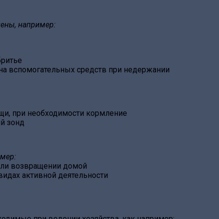
ены, например:
бритье
на вспомогательных средств при недержании
щи, при необходимости кормление
ий зонд
мер:
или возвращении домой
видах активной деятельности
одимые при ведении хозяйства, как например: